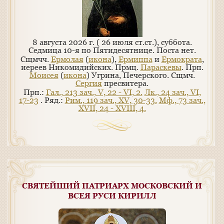
8 августа 2026 г. ( 26 июля ст.ст.), суббота.
Седмица 10-я по Пятидесятнице.
Поста нет.
Сщмчч.
Ермолая
(
икона
),
Ермиппа
и
Ермократа
,
иереев Никомидийских. Прмц.
Параскевы
. Прп.
Моисея
(
икона
) Угрина, Печерского. Сщмч.
Сергия
пресвитера.
Прп.:
Гал., 213 зач., V, 22 - VI, 2.
Лк., 24 зач., VI,
17-23
. Ряд.:
Рим., 119 зач., XV, 30-33.
Мф., 73 зач.,
XVII, 24 - XVIII, 4.
СВЯТЕЙШИЙ ПАТРИАРХ МОСКОВСКИЙ И
ВСЕЯ РУСИ КИРИЛЛ