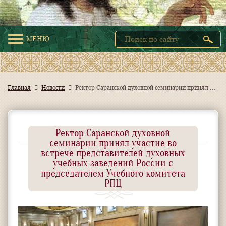
МЕНЮ
Р
ектор Саранской духовной семинарии принял участие во встрече представителей духовных учебных заведений России с председателем Учебного комитета РПЦ
Главная
Новости
Ректор Саранской духовной
семинарии принял участие во
встрече представителей духовных
учебных заведений России с
председателем Учебного комитета
РПЦ