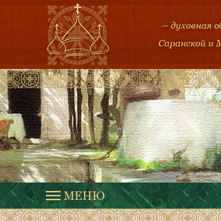
– духовная 
Саранской и 
МЕНЮ