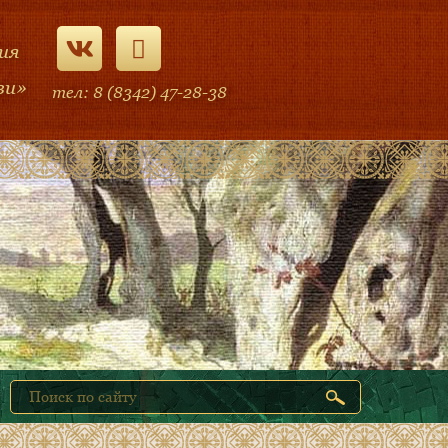
ия
ви»
тел: 8 (8342) 47-28-38