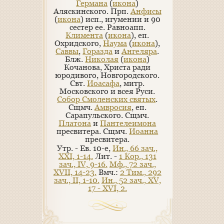
Германа
(
икона
)
Аляскинского. Прп.
Анфисы
(
икона
) исп., игумении и 90
сестер ее. Равноапп.
Климента
(
икона
), еп.
Охридского,
Наума
(
икона
),
Саввы
,
Горазда
и
Ангеляра
.
Блж.
Николая
(
икона
)
Кочанова, Христа ради
юродивого, Новгородского.
Свт.
Иоасафа
, митр.
Московского и всея Руси.
Собор Смоленских святых
.
Сщмч.
Амвросия
, еп.
Сарапульского. Сщмч.
Платона
и
Пантелеимона
пресвитера. Сщмч.
Иоанна
пресвитера.
Утр. - Ев. 10-е,
Ин., 66 зач.,
XXI, 1-14.
Лит. -
1 Кор., 131
зач., IV, 9-16.
Мф., 72 зач.,
XVII, 14-23.
Вмч.:
2 Тим., 292
зач., II, 1-10.
Ин., 52 зач., XV,
17 - XVI, 2.