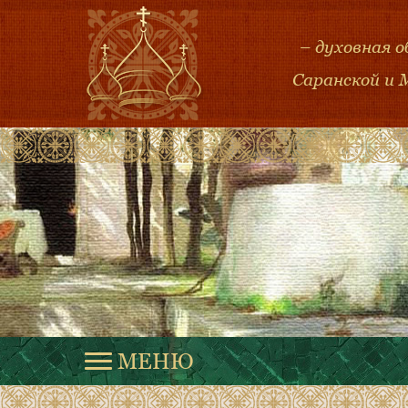
– духовная 
Саранской и 
МЕНЮ