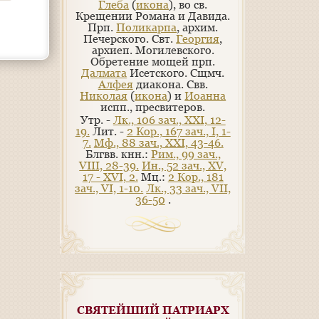
Глеба
(
икона
), во св.
Крещении Романа и Давида.
Прп.
Поликарпа
, архим.
Печерского. Свт.
Георгия
,
архиеп. Могилевского.
Обретение мощей прп.
Далмата
Исетского. Сщмч.
Алфея
диакона. Свв.
Николая
(
икона
) и
Иоанна
испп., пресвитеров.
Утр. -
Лк., 106 зач., XXI, 12-
19.
Лит. -
2 Кор., 167 зач., I, 1-
7.
Мф., 88 зач., XXI, 43-46.
Блгвв. кнн.:
Рим., 99 зач.,
VIII, 28-39.
Ин., 52 зач., XV,
17 - XVI, 2.
Мц.:
2 Кор., 181
зач., VI, 1-10.
Лк., 33 зач., VII,
36-50
.
СВЯТЕЙШИЙ ПАТРИАРХ