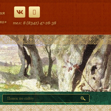
ия
ви»
тел: 8 (8342) 47-28-38