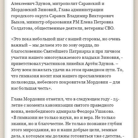
Алексеевич Здунов, митрополит Саранский и
Мордовский Зиновий, Глава администрации
городского округа Саранск Владимир Викторович
Быков, министр образования РМ Елена Петровна
Солдатова, общественные деятели, ветераны СВО.
«Это пока небольшой шаг с нашей стороны, но очень
важный – мы делаем это по зову сердца, по
благословению Святейшего Патриарха и при личном
участии нашего многоуважаемого владыки Зиновия, -
приветствовал участников линейки Артём Здунов. –
Хочу всем пожелать удачи на этом праведном пути. То,
что гимназия носит имя нашего прославленного
полководца, небесного покровителя Мордовии – для
нас большая честь».
Глава Мордовии отметил, что в следующем году - 25-
летие с момента канонизации святого праведного
воина, непобедимого адмирала Феодора Ушакова.
«В гимназии не только науки, но и вера. Не только
знания, но и благочестие. Не только познание глубин
этого мироздания, но и наши добрые цели, земные
дела, к которым мы должны готовиться уже с детства, -