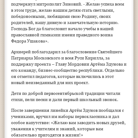
подчеркнул митрополит Зиновий. - Желаю успеха всем
в этом труде, желаю нашим детям стать светлыми,
победоносными, любящими свою Родину, своих
родителей, нашу дивную и замечательную историю.
Господь Бог да благословит начало учебы в нашей
православной гимназии имени праведного воина
Федора Ушакова».
Архиерей поблагодарил за благословение Святейшего
Патриарха Московского и всея Руси Кирилла, за
поддержку проекта – Главу Мордовии Артёма Здунова и
его команду, бизнес-сообщество республики. Отдельно
он отметил педагогов, которые включились в этот
новый неизведанный для них проект.
Дети по доброй первосентябрьской традиции читали
стихи, пели песни и дали первый школьный звонок.
После завершения линейки Артём Здунов пообщался с
учениками, вручил им наборы первоклассника и дал
особое напутствие: «Желаю вам заводить новых друзей,
уважения к учителям и знаний, которые вам
обязательно пригодятся в жизни!»