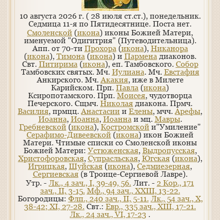
10 августа 2026 г. ( 28 июля ст.ст.), понедельник.
Седмица 11-я по Пятидесятнице.
Поста нет.
Смоленской
(
икона
) иконы Божией Матери,
именуемой "Одигитрия" (Путеводительница).
Апп. от 70-ти
Прохора
(
икона
),
Никанора
(
икона
),
Тимона
(
икона
) и
Пармена
диаконов.
Свт.
Питирима
(
икона
), еп. Тамбовского.
Собор
Тамбовских святых. Мч.
Иулиана
. Мч.
Евстафия
Анкирского. Мч.
Акакия
, иже в Милете
Карийском. Прп.
Павла
(
икона
)
Ксиропотамского. Прп.
Моисея
, чудотворца
Печерского. Сщмч.
Николая
диакона. Прмч.
Василия
, прмцц.
Анастасии
и
Елены
, мчч.
Арефы
,
Иоанна
,
Иоанна
,
Иоанна
и мц.
Мавры
.
Гребневской
(
икона
),
Костромской
и"Умиление"
Серафимо-Дивеевской
(
икона
) икон Божией
Матери. Чтимые списки со Смоленской иконы
Божией Матери:
Устюженская
,
Выдропусская
,
Христофоровская
,
Супрасльская
,
Югская
(
икона
),
Игрицкая
,
Шуйская
(
икона
),
Седмиезерная
,
Сергиевская
(в Троице-Сергиевой Лавре).
Утр. -
Лк., 4 зач., I, 39-49, 56.
Лит. -
2 Кор., 171
зач., II, 3-15.
Мф., 94 зач., XXIII, 13-22.
Богородицы:
Флп., 240 зач., II, 5-11.
Лк., 54 зач., X,
38-42; XI, 27-28.
Свт.:
Евр., 335 зач., XIII, 17-21.
Лк., 24 зач., VI, 17-23
.