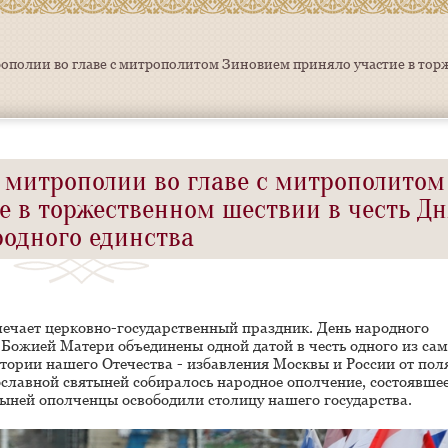
полии во главе с митрополитом Зиновием приняло участие в торж
 митрополии во главе с митрополитом
е в торжественном шествии в честь Дн
родного единства
мечает церковно-государственный праздник. День народного
 Божией Матери объединены одной датой в честь одного из са
ории нашего Отечества - избавления Москвы и России от пол
вославной святыней собиралось народное ополчение, состоявшее
тыней ополченцы освободили столицу нашего государства.