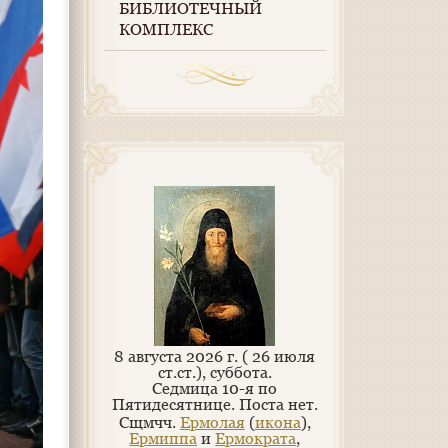
БИБЛИОТЕЧНЫЙ
КОМПЛЕКС
8 августа 2026 г. ( 26 июля
ст.ст.), суббота.
Седмица 10-я по
Пятидесятнице.
Поста нет.
Сщмчч.
Ермолая
(
икона
),
Ермиппа
и
Ермократа
,