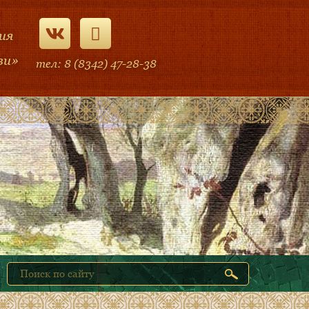
ия
ви»
тел: 8 (8342) 47-28-38