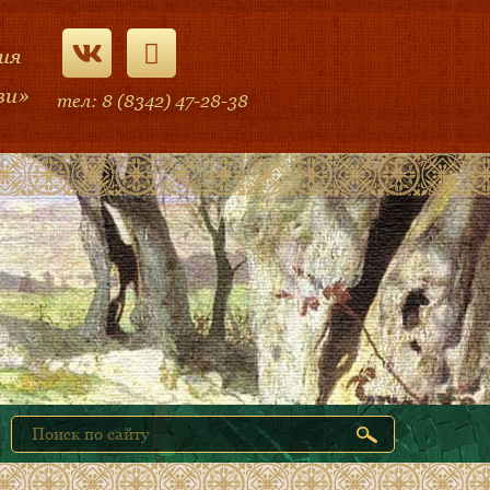
ия
ви»
тел: 8 (8342) 47-28-38