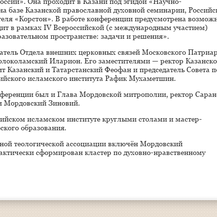
оссии». Она проходит в Казани под эгидой «Научно-
на базе Казанской православной духовной семинарии, Российс
отеля «Корстон». В работе конференции предусмотрена возмож
ит в рамках IV Всероссийской (с международным участием)
азовательном пространстве: задачи и решения».
тель Отдела внешних церковных связей Московского Патриар
локоламский Иларион. Его заместителями — ректор Казанск
 Казанский и Татарстанский Феофан и председатель Совета п
сийского исламского института Рафик Мухаметшин.
нференции был и Глава Мордовской митрополии, ректор Саран
и Мордовский Зиновий.
сийском исламском институте круглыми столами и мастер-
ского образования.
ьной теологической ассоциации включён Мордовский
фактически сформирован кластер по духовно-нравственному