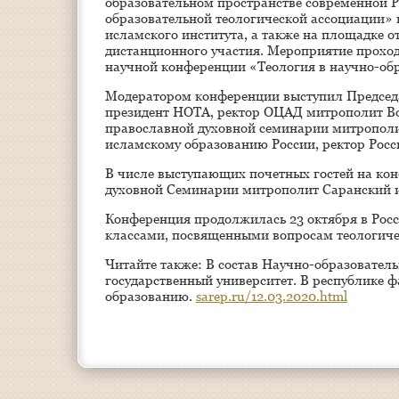
образовательном пространстве современной Р
образовательной теологической ассоциации» 
исламского института, а также на площадке 
дистанционного участия. Мероприятие проход
научной конференции «Теология в научно-обр
Модератором конференции выступил Председа
президент НОТА, ректор ОЦАД митрополит Во
православной духовной семинарии митрополит
исламскому образованию России, ректор Рос
В числе выступающих почетных гостей на ко
духовной Семинарии митрополит Саранский 
Конференция продолжилась 23 октября в Рос
классами, посвященными вопросам теологиче
Читайте также: В состав Научно-образовател
государственный университет. В республике 
образованию.
sarep.ru/12.03.2020.html