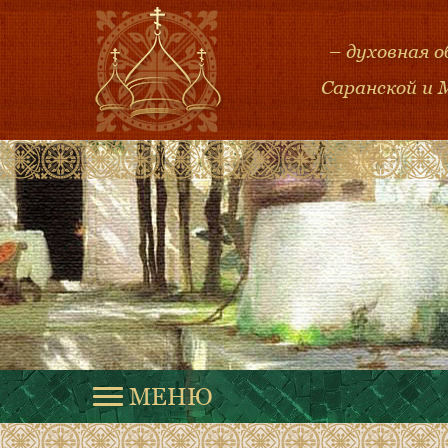
– духовная 
Саранской и 
МЕНЮ