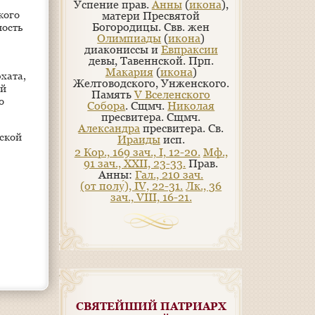
Успение прав.
Анны
(
икона
),
кого
матери Пресвятой
Богородицы. Свв. жен
ность
Олимпиады
(
икона
)
диакониссы и
Евпраксии
девы, Тавеннской. Прп.
Макария
(
икона
)
хата,
Желтоводского, Унженского.
ой
Память
V Вселенского
о
Собора
. Сщмч.
Николая
пресвитера. Сщмч.
Александра
пресвитера. Св.
ской
Ираиды
исп.
2 Кор., 169 зач., I, 12-20.
Мф.,
91 зач., XXII, 23-33.
Прав.
Анны:
Гал., 210 зач.
(от полу́), IV, 22-31.
Лк., 36
зач., VIII, 16-21.
СВЯТЕЙШИЙ ПАТРИАРХ