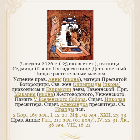
7 августа 2026 г. ( 25 июля ст.ст.), пятница.
Седмица 10-я по Пятидесятнице. День постный.
Пища с растительным маслом.
Успение прав.
Анны
(
икона
), матери Пресвятой
Богородицы. Свв. жен
Олимпиады
(
икона
)
диакониссы и
Евпраксии
девы, Тавеннской. Прп.
Макария
(
икона
) Желтоводского, Унженского.
Память
V Вселенского Собора
. Сщмч.
Николая
пресвитера. Сщмч.
Александра
пресвитера. Св.
Ираиды
исп.
2 Кор., 169 зач., I, 12-20.
Мф., 91 зач., XXII, 23-33.
Прав. Анны:
Гал., 210 зач. (от полу́), IV, 22-31.
Лк.,
36 зач., VIII, 16-21.