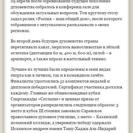
29 апреля после соревнований будущее поколение
духовенства собралось в конференц-зале для
обсуждения актуальных вопросов. Тон круглому столу
задал ролик «Россия – наш общий дом», после которого
собравшиеся с энтузиазмом рассказывали о своих
регионах.
Во второй день будущее духовенство страны
перетягивало канат, мерилось выносливостью в лёгкой
атлетике (дистанции 60 м, 400 м, 600 м), силой – в
армспорте, а также играло в настольный теннис.
Лучшие из лучших были определены в семи видах
спорта как в личном, так и в командном зачёте.
Финалисты удостоились 52 комплектов медалей и
дипломов победителей. Сертификат участника достался
каждому. Главные же общекомандные кубки
Спартакиады «Согласие» и ценные призы от
организаторов распределились следующим образом: 3
место и кубок III степени завоевало Саранское
православное духовное училище, 2 место – Казанский
исламский колледж, а уверенную победу одержало
Исламское медресе имени Ташу-Хаджи Аль-Индарий