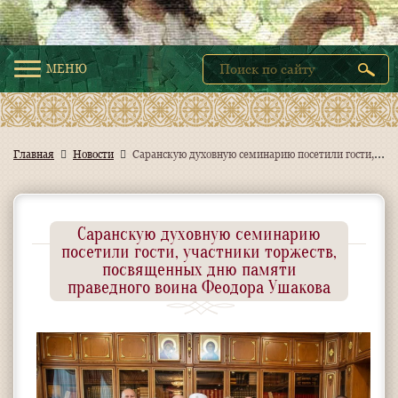
МЕНЮ
С
аранскую духовную семинарию посетили гости, участники торжеств, посвященных дню памяти праведного воина Феодора Ушакова
Главная
Новости
Саранскую духовную семинарию
посетили гости, участники торжеств,
посвященных дню памяти
праведного воина Феодора Ушакова