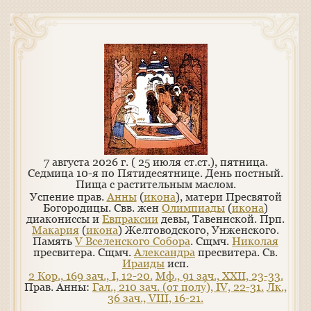
7 августа 2026 г. ( 25 июля ст.ст.), пятница.
Седмица 10-я по Пятидесятнице. День постный.
Пища с растительным маслом.
Успение прав.
Анны
(
икона
), матери Пресвятой
Богородицы. Свв. жен
Олимпиады
(
икона
)
диакониссы и
Евпраксии
девы, Тавеннской. Прп.
Макария
(
икона
) Желтоводского, Унженского.
Память
V Вселенского Собора
. Сщмч.
Николая
пресвитера. Сщмч.
Александра
пресвитера. Св.
Ираиды
исп.
2 Кор., 169 зач., I, 12-20.
Мф., 91 зач., XXII, 23-33.
Прав. Анны:
Гал., 210 зач. (от полу́), IV, 22-31.
Лк.,
36 зач., VIII, 16-21.