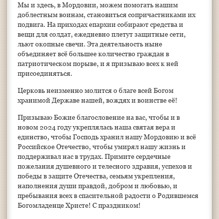
Мы и здесь, в Мордовии, можем помогать нашим
доблестным воинам, становиться сопричастниками их
подвига. На приходах епархии собирают средства и
вещи для солдат, ежедневно плетут защитные сети,
льют окопные свечи. Эта деятельность ныне
объединяет всё большее количество граждан в
патриотическом порыве, и я призываю всех к ней
присоединяться.
Церковь неизменно молится о благе всей Богом
хранимой Державе нашей, вождях и воинстве её!
Призываю Божие благословение на вас, чтобы и в
новом 2024 году укреплялась наша святая вера и
единство, чтобы Господь хранил нашу Мордовию и всё
Российское Отечество, чтобы умирял нашу жизнь и
поддерживал нас в трудах. Примите сердечные
пожелания душевного и телесного здравия, успехов и
победы в защите Отечества, семьям укрепления,
наполнения души правдой, добром и любовью, и
пребывания всех в спасительной радости о Родившемся
Богомладенце Христе! С праздником!