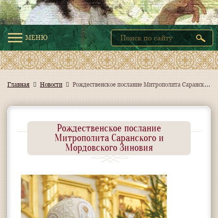
МЕНЮ
Р
ождественское послание Митрополита Саранского и Мордовского Зиновия
Главная
Новости
Рождественское послание
Митрополита Саранского и
Мордовского Зиновия