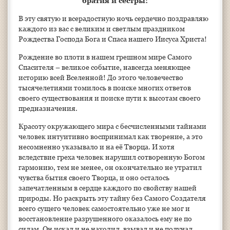
братия и сестры!
В эту святую и всерадостную ночь сердечно поздравляю
каждого из вас с великим и светлым праздником
Рождества Господа Бога и Спаса нашего Иисуса Христа!
Рождение во плоти в нашем грешном мире Самого
Спасителя – великое событие, навсегда меняющее
историю всей Вселенной! До этого человечество
тысячелетиями томилось в поиске многих ответов
своего существования и поиске пути к высотам своего
предназначения.
Красоту окружающего мира с бесчисленными тайнами
человек интуитивно воспринимал как творение, а это
несомненно указывало и на её Творца. И хотя
вследствие греха человек нарушил сотворенную Богом
гармонию, тем не менее, он окончательно не утратил
чувства бытия своего Творца, и оно осталось
запечатленным в сердце каждого по свойству нашей
природы. Но раскрыть эту тайну без Самого Создателя
всего сущего человек самостоятельно уже не мог и
восстановление разрушенного оказалось ему не по
силам. Он искал и не находил, взывал и не получал