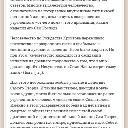
ответов. Многие тысячелетия человечество,
окончательно не потерявшее внутреннюю тягу к своей
подлинной жизни, искало путь к возвращению
утраченного «отчего дома», того призвания, каким
наделил его Сам Господь.
Человечество до Рождества Христова переживало
последствие первородного греха и пребывало в
состоянии духовного падения. Небо было закрыто. Но
при этом, человечество находилось в ожидании
исполнения древнего пророчества о том, что в мир
должен прийти Искупитель и «Семя Жены сотрет главу
змия» (Быт. 3:15).
Для этого необходимы особые участие и действие
Самого Творца. И таким действием, дающим новую
жизнь души, могло быть только восстановление ранее
утраченного человеком союза со своим Создателем.
Именно в этом раскрывается победа над небытием и
смертью, и обретается вечный смысл этой самой
драгоценной и единственной нашей жизни. Сам Творец
должен был родиться в мире, присоединить нас к Себе и