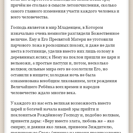
причём не столько в смысле летоисчисления, сколько
самого главного изменения участи каждого человека и
всего человечества.
Господь является в мир Младенцем, в Котором
изначально очень немногие разглядели Божественное
величие. Ему и Его Пресвятой Матери не уготовили
парчового ложа в роскошных покоях, и даже не дали
места в гостинице, уделив вместо них лишь солому в
деревянных яслях; к Нему на поклон пришли не цари и
вельможи, а простые пастухи и, потом, несколько
волхвов; сильные мира сего не озолотили Его, но
оставили в нищете; холодная ночь не была
ознаменована всеобщим ликованием, хотя рождения
Величайшего Ребёнка всех времен и народов
человечество ждало многие века.
У каждого из нас есть великая возможность вместо
царей и богачей начала нашей эры прийти и
поклониться Рождённому Господу и, подобно волхвам,
принести дары: «Веру вместо злата, любовь же – яко
смирну, и деяния яко ливан, принесем Зиждителю,
грядущему во Своя» (стихира на утрени предпразднства