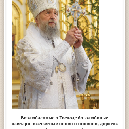
Возлюбленные о Господе боголюбивые
пастыри, всечестные иноки и инокини, дорогие