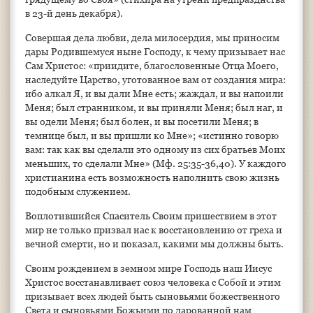
в 23-й день декабря).
Совершая дела любви, дела милосердия, мы приносим
дары Родившемуся ныне Господу, к чему призывает нас
Сам Христос: «приидите, благословенные Отца Моего,
наследуйте Царство, уготованное вам от создания мира:
ибо алкал Я, и вы дали Мне есть; жаждал, и вы напоили
Меня; был странником, и вы приняли Меня; был наг, и
вы одели Меня; был болен, и вы посетили Меня; в
темнице был, и вы пришли ко Мне»; «истинно говорю
вам: так как вы сделали это одному из сих братьев Моих
меньших, то сделали Мне» (Мф. 25:35-36,40). У каждого
христианина есть возможность наполнить свою жизнь
подобным служением.
Воплотившийся Спаситель Своим пришествием в этот
мир не только призвал нас к восстановлению от греха и
вечной смерти, но и показал, какими мы должны быть.
Своим рождением в земном мире Господь наш Иисус
Христос восстанавливает союз человека с Собой и этим
призывает всех людей быть сыновьями божественного
Света и сыновьями Божьими по дарованной нам