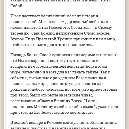
заключить с человеком Новый Завет и новый Союз с
Собой.
И вот наступает величайший момент истории
человеческой. Мы получаем дар величайшей к нам
любви нашего Отца Небесного, Создателя – к Своему
творению. Сын Божий, неизреченное Слово Божие,
Второе Лицо Пресвятой Троицы приходит к нам в мир,
чтобы спасти нас и для этого воплощается…
Господь Бог по Своей сущности неизмеримо выше всего,
что Им сотворено, и поэтому то, что связано с
восприятием и осмыслением действий Бога в этом
мире, загадочно и несёт для нас печать тайны. Так и
события, связанные с рождением Богомладенца в
человеческом мире, внешне осуществляются как
рождение любого человека, но, всем, кто присутствовал
при этом, были открыты ангельские чины,
воспевающие «Славу в Вышних Богу». И они,
поклоняясь Младенцу своей хвалой и славой, указывали
при этом на Его Божественное достоинство.
В бедной пещере в Рождественскую ночь объединились
величие и простота и навсегда началась новая эра,