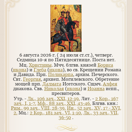
6 августа 2026 г. ( 24 июля ст.ст.), четверг.
Седмица 10-я по Пятидесятнице.
Поста нет.
Мц.
Христины
. Мчч. блгвв. князей
Бориса
(
икона
) и
Глеба
(
икона
), во св. Крещении Романа
и Давида. Прп.
Поликарпа
, архим. Печерского.
Свт.
Георгия
, архиеп. Могилевского. Обретение
мощей прп.
Далмата
Исетского. Сщмч.
Алфея
диакона. Свв.
Николая
(
икона
) и
Иоанна
испп.,
пресвитеров.
Утр. -
Лк., 106 зач., XXI, 12-19.
Лит. -
2 Кор., 167
зач., I, 1-7.
Мф., 88 зач., XXI, 43-46.
Блгвв. кнн.:
Рим., 99 зач., VIII, 28-39.
Ин., 52 зач., XV, 17 - XVI,
2.
Мц.:
2 Кор., 181 зач., VI, 1-10.
Лк., 33 зач., VII,
36-50
.