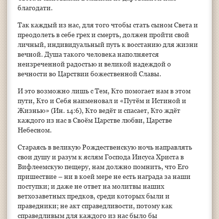
благодати.
Так каждый из нас, для того чтобы стать сыном Света и
преодолеть в себе грех и смерть, должен пройти свой
личный, индивидуальный путь к восстанию для жизни
вечной. Душа такого человека наполняется
неизреченной радостью и великой надеждой о
вечности во Царствии божественной Славы.
И это возможно лишь с Тем, Кто помогает нам в этом
пути, Кто и Себя наименовал и «Путём и Истиной и
Жизнью» (Ин. 14:6), Кто ведёт и спасает, Кто ждёт
каждого из нас в Своём Царстве любви, Царстве
Небесном.
Стараясь в великую Рождественскую ночь направлять
свои душу и разум к яслям Господа Иисуса Христа в
Вифлеемскую пещеру, нам должно помнить, что Его
пришествие – ни в коей мере не есть награда за наши
поступки; и даже не ответ на молитвы наших
ветхозаветных предков, среди которых были и
праведники; не акт справедливости, потому как
справедливым для каждого из нас было бы