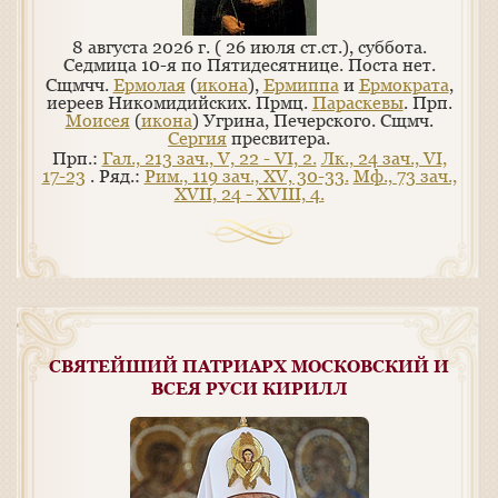
8 августа 2026 г. ( 26 июля ст.ст.), суббота.
Седмица 10-я по Пятидесятнице.
Поста нет.
Сщмчч.
Ермолая
(
икона
),
Ермиппа
и
Ермократа
,
иереев Никомидийских. Прмц.
Параскевы
. Прп.
Моисея
(
икона
) Угрина, Печерского. Сщмч.
Сергия
пресвитера.
Прп.:
Гал., 213 зач., V, 22 - VI, 2.
Лк., 24 зач., VI,
17-23
. Ряд.:
Рим., 119 зач., XV, 30-33.
Мф., 73 зач.,
XVII, 24 - XVIII, 4.
СВЯТЕЙШИЙ ПАТРИАРХ МОСКОВСКИЙ И
ВСЕЯ РУСИ КИРИЛЛ