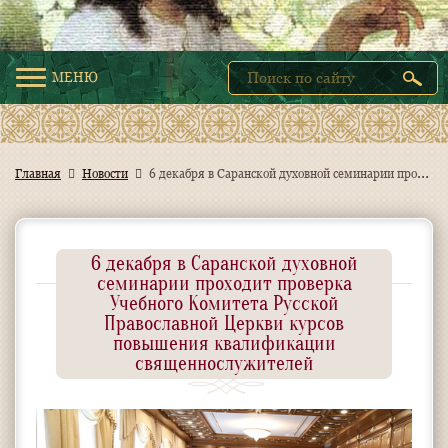
МЕНЮ
6
декабря в Саранской духовной семинарии проходит проверка Учебного Комитета Русской Православной Церкви курсов повышения квалификации священнослужителей
Главная
Новости
6 декабря в Саранской духовной
семинарии проходит проверка
Учебного Комитета Русской
Православной Церкви курсов
повышения квалификации
священнослужителей