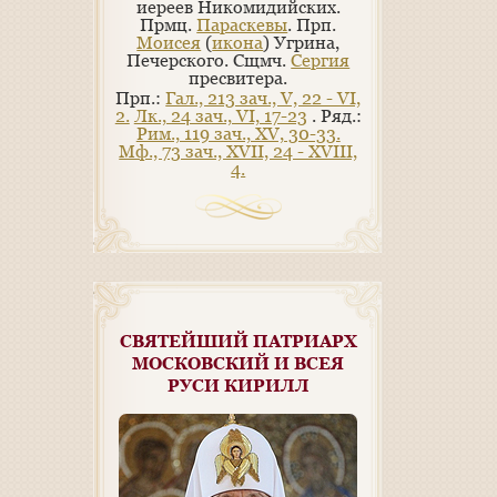
иереев Никомидийских.
Прмц.
Параскевы
. Прп.
Моисея
(
икона
) Угрина,
Печерского. Сщмч.
Сергия
пресвитера.
Прп.:
Гал., 213 зач., V, 22 - VI,
2.
Лк., 24 зач., VI, 17-23
. Ряд.:
Рим., 119 зач., XV, 30-33.
Мф., 73 зач., XVII, 24 - XVIII,
4.
СВЯТЕЙШИЙ ПАТРИАРХ
МОСКОВСКИЙ И ВСЕЯ
РУСИ КИРИЛЛ