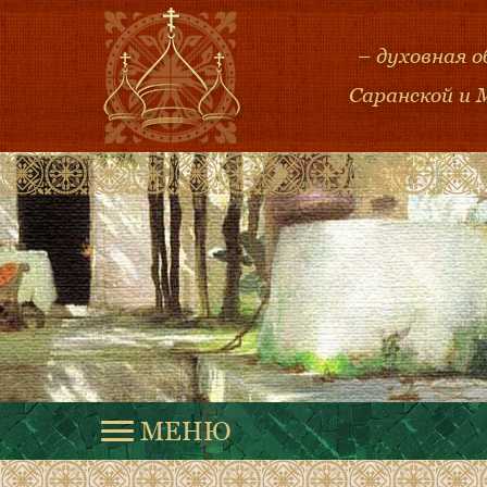
– духовная 
Саранской и 
МЕНЮ