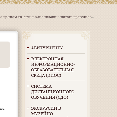
Преподаватели и студенты Саранской духовной семинарии приняли участие в круглом столе, посвященном 20-летию канонизации святого праведного воина Ф. Ф. Ушакова
АБИТУРИЕНТУ
ЭЛЕКТРОННАЯ
ИНФОРМАЦИОННО-
ОБРАЗОВАТЕЛЬНАЯ
СРЕДА (ЭИОС)
СИСТЕМА
ДИСТАНЦИОННОГО
ОБУЧЕНИЯ (СДО)
ЭКСКУРСИИ В
ись
МУЗЕЙНО-