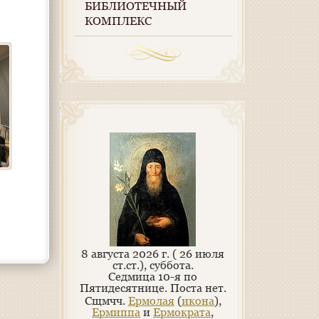
БИБЛИОТЕЧНЫЙ
КОМПЛЕКС
8 августа 2026 г. ( 26 июля
ст.ст.), суббота.
Седмица 10-я по
Пятидесятнице.
Поста нет.
Сщмчч.
Ермолая
(
икона
),
Ермиппа
и
Ермократа
,