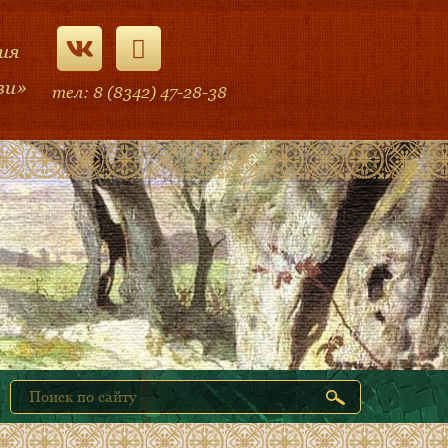
ия
ви»
тел: 8 (8342) 47-28-38