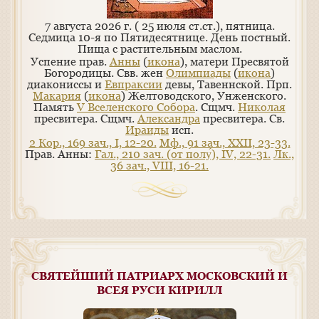
7 августа 2026 г. ( 25 июля ст.ст.), пятница.
Седмица 10-я по Пятидесятнице. День постный.
Пища с растительным маслом.
Успение прав.
Анны
(
икона
), матери Пресвятой
Богородицы. Свв. жен
Олимпиады
(
икона
)
диакониссы и
Евпраксии
девы, Тавеннской. Прп.
Макария
(
икона
) Желтоводского, Унженского.
Память
V Вселенского Собора
. Сщмч.
Николая
пресвитера. Сщмч.
Александра
пресвитера. Св.
Ираиды
исп.
2 Кор., 169 зач., I, 12-20.
Мф., 91 зач., XXII, 23-33.
Прав. Анны:
Гал., 210 зач. (от полу́), IV, 22-31.
Лк.,
36 зач., VIII, 16-21.
СВЯТЕЙШИЙ ПАТРИАРХ МОСКОВСКИЙ И
ВСЕЯ РУСИ КИРИЛЛ