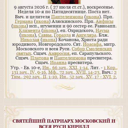
9 августа 2026 г. ( 27 июля ст.ст.), воскресенье.
Неделя 10-я по Пятидесятнице.
Поста нет.
Вмч. и целителя
Пантелеимона
(
икона
). Прп.
Германа
(
икона
) Аляскинского. Прп.
Анфисы
(
икона
) исп., игумении и 90 сестер ее. Равноапп.
Климента
(
икона
), еп. Охридского,
Наума
(
икона
),
Саввы
,
Горазда
и
Ангеляра
. Блж.
Николая
(
икона
) Кочанова, Христа ради
юродивого, Новгородского. Свт.
Иоасафа
, митр.
Московского и всея Руси.
Собор Смоленских
святых
. Сщмч.
Амвросия
, еп. Сарапульского.
Сщмч.
Платона
и
Пантелеимона
пресвитера.
Сщмч.
Иоанна
пресвитера.
Утр. - Ев. 10-е,
Ин., 66 зач., XXI, 1-14.
Лит. -
1 Кор.,
131 зач., IV, 9-16.
Мф., 72 зач., XVII, 14-23.
Вмч.:
2
Тим., 292 зач., II, 1-10.
Ин., 52 зач., XV, 17 - XVI, 2.
СВЯТЕЙШИЙ ПАТРИАРХ МОСКОВСКИЙ И
ВСЕЯ РУСИ КИРИЛЛ