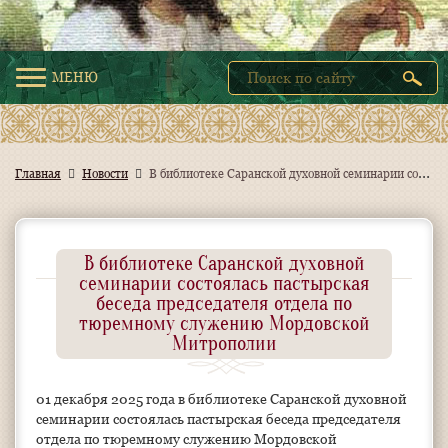
МЕНЮ
В
библиотеке Саранской духовной семинарии состоялась пастырская беседа председателя отдела по тюремному служению Мордовской Митрополии
Главная
Новости
В библиотеке Саранской духовной
семинарии состоялась пастырская
беседа председателя отдела по
тюремному служению Мордовской
Митрополии
01 декабря 2025 года в библиотеке Саранской духовной
семинарии состоялась пастырская беседа председателя
отдела по тюремному служению Мордовской