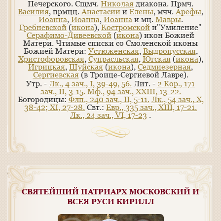
Печерского. Сщмч.
Николая
диакона. Прмч.
Василия
, прмцц.
Анастасии
и
Елены
, мчч.
Арефы
,
Иоанна
,
Иоанна
,
Иоанна
и мц.
Мавры
.
Гребневской
(
икона
),
Костромской
и"Умиление"
Серафимо-Дивеевской
(
икона
) икон Божией
Матери. Чтимые списки со Смоленской иконы
Божией Матери:
Устюженская
,
Выдропусская
,
Христофоровская
,
Супрасльская
,
Югская
(
икона
),
Игрицкая
,
Шуйская
(
икона
),
Седмиезерная
,
Сергиевская
(в Троице-Сергиевой Лавре).
Утр. -
Лк., 4 зач., I, 39-49, 56.
Лит. -
2 Кор., 171
зач., II, 3-15.
Мф., 94 зач., XXIII, 13-22.
Богородицы:
Флп., 240 зач., II, 5-11.
Лк., 54 зач., X,
38-42; XI, 27-28.
Свт.:
Евр., 335 зач., XIII, 17-21.
Лк., 24 зач., VI, 17-23
.
СВЯТЕЙШИЙ ПАТРИАРХ МОСКОВСКИЙ И
ВСЕЯ РУСИ КИРИЛЛ