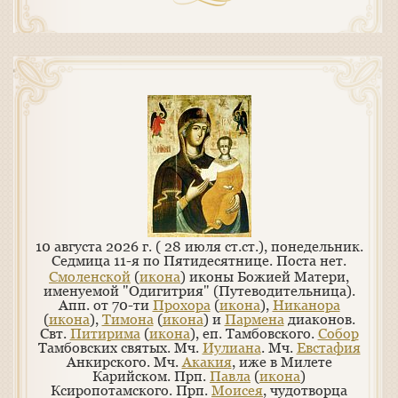
10 августа 2026 г. ( 28 июля ст.ст.), понедельник.
Седмица 11-я по Пятидесятнице.
Поста нет.
Смоленской
(
икона
) иконы Божией Матери,
именуемой "Одигитрия" (Путеводительница).
Апп. от 70-ти
Прохора
(
икона
),
Никанора
(
икона
),
Тимона
(
икона
) и
Пармена
диаконов.
Свт.
Питирима
(
икона
), еп. Тамбовского.
Собор
Тамбовских святых. Мч.
Иулиана
. Мч.
Евстафия
Анкирского. Мч.
Акакия
, иже в Милете
Карийском. Прп.
Павла
(
икона
)
Ксиропотамского. Прп.
Моисея
, чудотворца