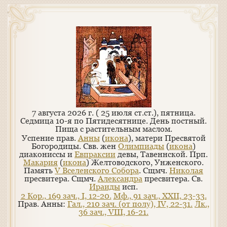
7 августа 2026 г. ( 25 июля ст.ст.), пятница.
Седмица 10-я по Пятидесятнице. День постный.
Пища с растительным маслом.
Успение прав.
Анны
(
икона
), матери Пресвятой
Богородицы. Свв. жен
Олимпиады
(
икона
)
диакониссы и
Евпраксии
девы, Тавеннской. Прп.
Макария
(
икона
) Желтоводского, Унженского.
Память
V Вселенского Собора
. Сщмч.
Николая
пресвитера. Сщмч.
Александра
пресвитера. Св.
Ираиды
исп.
2 Кор., 169 зач., I, 12-20.
Мф., 91 зач., XXII, 23-33.
Прав. Анны:
Гал., 210 зач. (от полу́), IV, 22-31.
Лк.,
36 зач., VIII, 16-21.