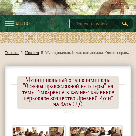
МЕНЮ
М
униципальный этап олимпиады "Основы православной культуры" на тему "Умозрение в камне»: каменное церковное зодчество Древней Руси" на базе СДС.
Главная
Новости
Муниципальный этап олимпиады
"Основы православной культуры" на
тему "Умозрение в камне»: каменное
церковное зодчество Древней Руси"
на базе СДС.