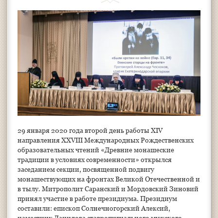
29 января 2020 года второй день работы XIV
направления XXVIII Международных Рождественских
образовательных чтений «Древние монашеские
традиции в условиях современности» открылся
заседанием секции, посвященной подвигу
монашествующих на фронтах Великой Отечественной и
в тылу. Митрополит Саранский и Мордовский Зиновий
принял участие в работе президиума. Президиум
составили: епископ Солнечногорский Алексий,
наместник Данилова ставропигиального мужского