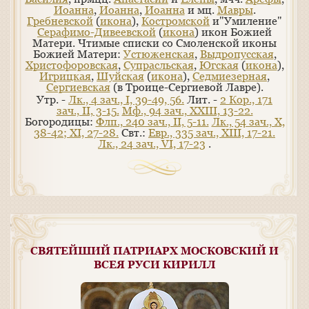
Иоанна
,
Иоанна
,
Иоанна
и мц.
Мавры
.
Гребневской
(
икона
),
Костромской
и"Умиление"
Серафимо-Дивеевской
(
икона
) икон Божией
Матери. Чтимые списки со Смоленской иконы
Божией Матери:
Устюженская
,
Выдропусская
,
Христофоровская
,
Супрасльская
,
Югская
(
икона
),
Игрицкая
,
Шуйская
(
икона
),
Седмиезерная
,
Сергиевская
(в Троице-Сергиевой Лавре).
Утр. -
Лк., 4 зач., I, 39-49, 56.
Лит. -
2 Кор., 171
зач., II, 3-15.
Мф., 94 зач., XXIII, 13-22.
Богородицы:
Флп., 240 зач., II, 5-11.
Лк., 54 зач., X,
38-42; XI, 27-28.
Свт.:
Евр., 335 зач., XIII, 17-21.
Лк., 24 зач., VI, 17-23
.
СВЯТЕЙШИЙ ПАТРИАРХ МОСКОВСКИЙ И
ВСЕЯ РУСИ КИРИЛЛ