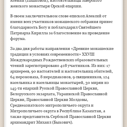
Ксении (Пашковой), настоятельницы Иверского
женского монастыря Орской епархии.
В своем заключительном слове епископ Алексий от
имени всех участников монашеского собрания принес
благодарность Богу и поблагодарил Святейшего
Патриарха Кирилла за благословение на проведение
форума.
За два дня работы направления «Древние монашеские
традиции в условиях современности» XXVIII
Международных Рождественских образовательных
чтений зарегистрировано 428 участников. Из них: 17
архиереев, 90 настоятелей и настоятельниц обителей,
64 иеромонаха, 8 иеродиаконов, 9 священников, 124
насельника и насельницы монастырей, 30 мирян из
145-ти епархий Русской Православной Церкви,
Белорусского экзархата, Украинской Православной
Церкви, Православной Церкви Молдовы,
Среднеазиатского митрополичьего округа и
Митрополичьего округа в Республике Казахстан, а
также представитель Сербской Православной Церкви
архимандрит Михаил (Быкович).