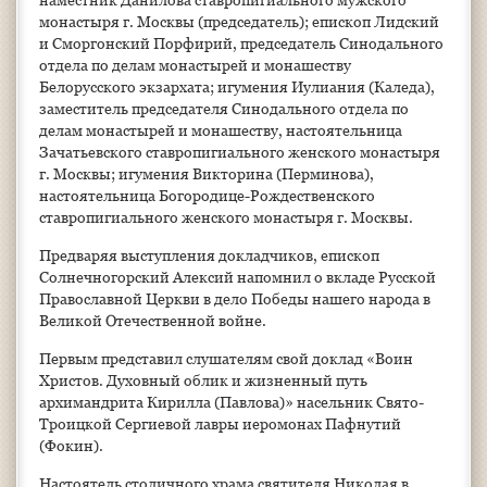
монастыря г. Москвы (председатель); епископ Лидский
и Сморгонский Порфирий, председатель Синодального
отдела по делам монастырей и монашеству
Белорусского экзархата; игумения Иулиания (Каледа),
заместитель председателя Синодального отдела по
делам монастырей и монашеству, настоятельница
Зачатьевского ставропигиального женского монастыря
г. Москвы; игумения Викторина (Перминова),
настоятельница Богородице-Рождественского
ставропигиального женского монастыря г. Москвы.
Предваряя выступления докладчиков, епископ
Солнечногорский Алексий напомнил о вкладе Русской
Православной Церкви в дело Победы нашего народа в
Великой Отечественной войне.
Первым представил слушателям свой доклад «Воин
Христов. Духовный облик и жизненный путь
архимандрита Кирилла (Павлова)» насельник Свято-
Троицкой Сергиевой лавры иеромонах Пафнутий
(Фокин).
Настоятель столичного храма святителя Николая в