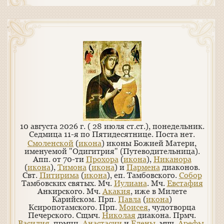
10 августа 2026 г. ( 28 июля ст.ст.), понедельник.
Седмица 11-я по Пятидесятнице.
Поста нет.
Смоленской
(
икона
) иконы Божией Матери,
именуемой "Одигитрия" (Путеводительница).
Апп. от 70-ти
Прохора
(
икона
),
Никанора
(
икона
),
Тимона
(
икона
) и
Пармена
диаконов.
Свт.
Питирима
(
икона
), еп. Тамбовского.
Собор
Тамбовских святых. Мч.
Иулиана
. Мч.
Евстафия
Анкирского. Мч.
Акакия
, иже в Милете
Карийском. Прп.
Павла
(
икона
)
Ксиропотамского. Прп.
Моисея
, чудотворца
Печерского. Сщмч.
Николая
диакона. Прмч.
Василия
, прмцц.
Анастасии
и
Елены
, мчч.
Арефы
,