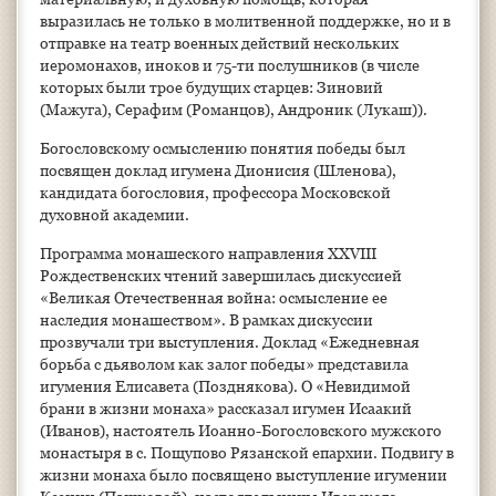
выразилась не только в молитвенной поддержке, но и в
отправке на театр военных действий нескольких
иеромонахов, иноков и 75-ти послушников (в числе
которых были трое будущих старцев: Зиновий
(Мажуга), Серафим (Романцов), Андроник (Лукаш)).
Богословскому осмыслению понятия победы был
посвящен доклад игумена Дионисия (Шленова),
кандидата богословия, профессора Московской
духовной академии.
Программа монашеского направления XXVIII
Рождественских чтений завершилась дискуссией
«Великая Отечественная война: осмысление ее
наследия монашеством». В рамках дискуссии
прозвучали три выступления. Доклад «Ежедневная
борьба с дьяволом как залог победы» представила
игумения Елисавета (Позднякова). О «Невидимой
брани в жизни монаха» рассказал игумен Исаакий
(Иванов), настоятель Иоанно-Богословского мужского
монастыря в с. Пощупово Рязанской епархии. Подвигу в
жизни монаха было посвящено выступление игумении