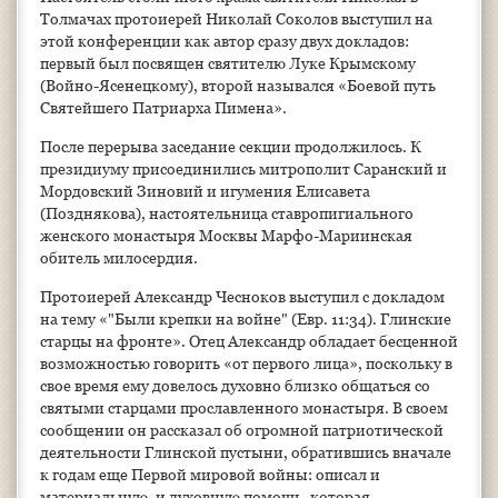
Толмачах протоиерей Николай Соколов выступил на
этой конференции как автор сразу двух докладов:
первый был посвящен святителю Луке Крымскому
(Войно-Ясенецкому), второй назывался «Боевой путь
Святейшего Патриарха Пимена».
После перерыва заседание секции продолжилось. К
президиуму присоединились митрополит Саранский и
Мордовский Зиновий и игумения Елисавета
(Позднякова), настоятельница ставропигиального
женского монастыря Москвы Марфо-Мариинская
обитель милосердия.
Протоиерей Александр Чесноков выступил с докладом
на тему «"Были крепки на войне" (Евр. 11:34). Глинские
старцы на фронте». Отец Александр обладает бесценной
возможностью говорить «от первого лица», поскольку в
свое время ему довелось духовно близко общаться со
святыми старцами прославленного монастыря. В своем
сообщении он рассказал об огромной патриотической
деятельности Глинской пустыни, обратившись вначале
к годам еще Первой мировой войны: описал и
материальную, и духовную помощь, которая