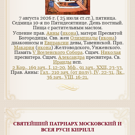
7 августа 2026 г. ( 25 июля ст.ст.), пятница.
Седмица 10-я по Пятидесятнице. День постный.
Пища с растительным маслом.
Успение прав.
Анны
(
икона
), матери Пресвятой
Богородицы. Свв. жен
Олимпиады
(
икона
)
диакониссы и
Евпраксии
девы, Тавеннской. Прп.
Макария
(
икона
) Желтоводского, Унженского.
Память
V Вселенского Собора
. Сщмч.
Николая
пресвитера. Сщмч.
Александра
пресвитера. Св.
Ираиды
исп.
2 Кор., 169 зач., I, 12-20.
Мф., 91 зач., XXII, 23-33.
Прав. Анны:
Гал., 210 зач. (от полу́), IV, 22-31.
Лк.,
36 зач., VIII, 16-21.
СВЯТЕЙШИЙ ПАТРИАРХ МОСКОВСКИЙ И
ВСЕЯ РУСИ КИРИЛЛ