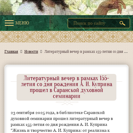
МЕНЮ
Л
итературный вечер в рамках 155-летия со дня рождения А. И. Куприна прошел в Саранской духовной семинарии
Главная
Новости
Литературный вечер в рамках 155-
летия со дня рождения А. И. Куприна
прошел в Саранской духовной
семинарии
23 сентября 2025 года, в библиотеке Саранской
духовной семинарии прошел литературный вечер в
рамках 155-летия со дня рождения А. И. Куприна
"Жизнь и творчество А. И. Куприна: от реализма к