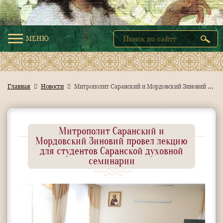
МЕНЮ
М
итрополит Саранский и Мордовский Зиновий провел лекцию для студентов Саранской духовной семинарии
Главная
Новости
Митрополит Саранский и
Мордовский Зиновий провел лекцию
для студентов Саранской духовной
семинарии