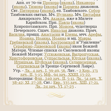
Апп. от 70-ти
Прохора
(
икона
),
Никанора
(
икона
),
Тимона
(
икона
) и
Пармена
диаконов.
Свт.
Питирима
(
икона
), еп. Тамбовского.
Собор
Тамбовских святых. Мч.
Иулиана
. Мч.
Евстафия
Анкирского. Мч.
Акакия
, иже в Милете
Карийском. Прп.
Павла
(
икона
)
Ксиропотамского. Прп.
Моисея
, чудотворца
Печерского. Сщмч.
Николая
диакона. Прмч.
Василия
, прмцц.
Анастасии
и
Елены
, мчч.
Арефы
,
Иоанна
,
Иоанна
,
Иоанна
и мц.
Мавры
.
Гребневской
(
икона
),
Костромской
и"Умиление"
Серафимо-Дивеевской
(
икона
) икон Божией
Матери. Чтимые списки со Смоленской иконы
Божией Матери:
Устюженская
,
Выдропусская
,
Христофоровская
,
Супрасльская
,
Югская
(
икона
),
Игрицкая
,
Шуйская
(
икона
),
Седмиезерная
,
Сергиевская
(в Троице-Сергиевой Лавре).
Утр. -
Лк., 4 зач., I, 39-49, 56.
Лит. -
2 Кор., 171
зач., II, 3-15.
Мф., 94 зач., XXIII, 13-22.
Богородицы:
Флп., 240 зач., II, 5-11.
Лк., 54 зач., X,
38-42; XI, 27-28.
Свт.:
Евр., 335 зач., XIII, 17-21.
Лк., 24 зач., VI, 17-23
.