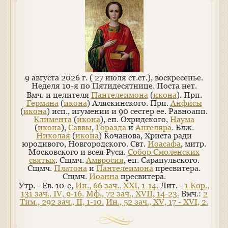
9 августа 2026 г. ( 27 июля ст.ст.), воскресенье.
Неделя 10-я по Пятидесятнице.
Поста нет.
Вмч. и целителя
Пантелеимона
(
икона
). Прп.
Германа
(
икона
) Аляскинского. Прп.
Анфисы
(
икона
) исп., игумении и 90 сестер ее. Равноапп.
Климента
(
икона
), еп. Охридского,
Наума
(
икона
),
Саввы
,
Горазда
и
Ангеляра
. Блж.
Николая
(
икона
) Кочанова, Христа ради
юродивого, Новгородского. Свт.
Иоасафа
, митр.
Московского и всея Руси.
Собор Смоленских
святых
. Сщмч.
Амвросия
, еп. Сарапульского.
Сщмч.
Платона
и
Пантелеимона
пресвитера.
Сщмч.
Иоанна
пресвитера.
Утр. - Ев. 10-е,
Ин., 66 зач., XXI, 1-14.
Лит. -
1 Кор.,
131 зач., IV, 9-16.
Мф., 72 зач., XVII, 14-23.
Вмч.:
2
Тим., 292 зач., II, 1-10.
Ин., 52 зач., XV, 17 - XVI, 2.