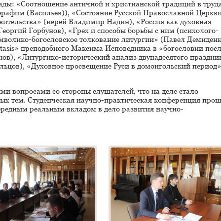
ады: «Соотношение античной и христианской традиций в труд
Серафим (Васильев)), «Состояние Русской Православной Церкви
вительства» (иерей Владимир Надин), «Россия как духовная
еоргий Горбунов), «Грех и способы борьбы с ним (психолого-
мволико-богословское толкование литургии» (Павел Демиденк
stasis» преподобного Максима Исповедника в «богословии пос
ов), «Литургико-исторический анализ двунадесятого праздни
льцов), «Духовное просвещение Руси в домонгольский период
и вопросами со стороны слушателей, что на деле стало
тых тем. Студенческая научно-практическая конференция про
ередным реальным вкладом в дело развития научно-