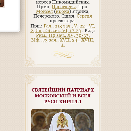
иереев Никомидийских.
Прмц.
Параскевы
. Прп.
Моисея
(
икона
) Угрина,
Печерского. Сщмч.
Сергия
пресвитера.
Прп.:
Гал., 213 зач., V, 22 - VI,
2.
Лк., 24 зач., VI, 17-23
. Ряд.:
Рим., 119 зач., XV, 30-33.
Мф., 73 зач., XVII, 24 - XVIII,
4.
СВЯТЕЙШИЙ ПАТРИАРХ
МОСКОВСКИЙ И ВСЕЯ
РУСИ КИРИЛЛ