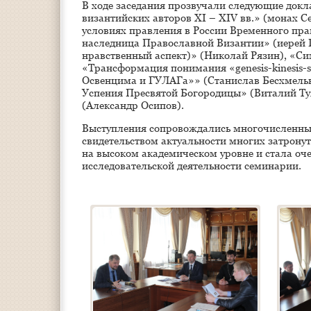
В ходе заседания прозвучали следующие докл
византийских авторов XI – XIV вв.» (монах 
условиях правления в России Временного пра
наследница Православной Византии» (иерей Г
нравственный аспект)» (Николай Рязин), «Си
«Трансформация понимания «genesis-kinesis-
Освенцима и ГУЛАГа»» (Станислав Бесхмельн
Успения Пресвятой Богородицы» (Виталий Ту
(Александр Осипов).
Выступления сопровождались многочисленным
свидетельством актуальности многих затрону
на высоком академическом уровне и стала оч
исследовательской деятельности семинарии.