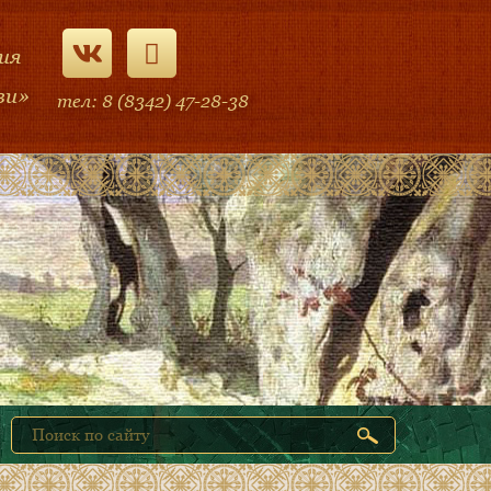
ия
ви»
тел: 8 (8342) 47-28-38