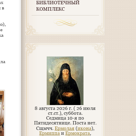
ах
БИБЛИОТЕЧНЫЙ
 в
КОМПЛЕКС
о),
ле
ка
»
шла
8 августа 2026 г. ( 26 июля
ст.ст.), суббота.
Седмица 10-я по
Пятидесятнице.
Поста нет.
Сщмчч.
Ермолая
(
икона
),
Ермиппа
и
Ермократа
,