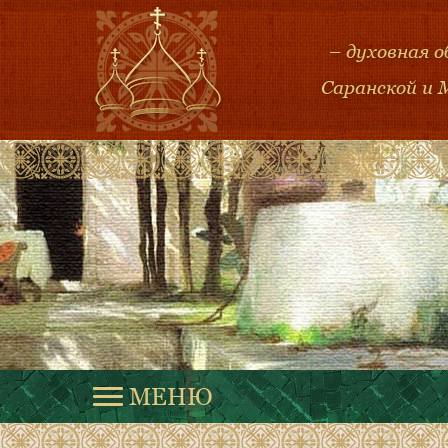
– духовная 
Саранской и 
МЕНЮ