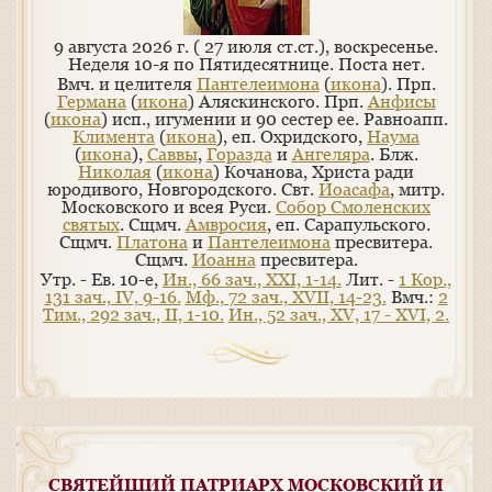
9 августа 2026 г. ( 27 июля ст.ст.), воскресенье.
Неделя 10-я по Пятидесятнице.
Поста нет.
Вмч. и целителя
Пантелеимона
(
икона
). Прп.
Германа
(
икона
) Аляскинского. Прп.
Анфисы
(
икона
) исп., игумении и 90 сестер ее. Равноапп.
Климента
(
икона
), еп. Охридского,
Наума
(
икона
),
Саввы
,
Горазда
и
Ангеляра
. Блж.
Николая
(
икона
) Кочанова, Христа ради
юродивого, Новгородского. Свт.
Иоасафа
, митр.
Московского и всея Руси.
Собор Смоленских
святых
. Сщмч.
Амвросия
, еп. Сарапульского.
Сщмч.
Платона
и
Пантелеимона
пресвитера.
Сщмч.
Иоанна
пресвитера.
Утр. - Ев. 10-е,
Ин., 66 зач., XXI, 1-14.
Лит. -
1 Кор.,
131 зач., IV, 9-16.
Мф., 72 зач., XVII, 14-23.
Вмч.:
2
Тим., 292 зач., II, 1-10.
Ин., 52 зач., XV, 17 - XVI, 2.
СВЯТЕЙШИЙ ПАТРИАРХ МОСКОВСКИЙ И