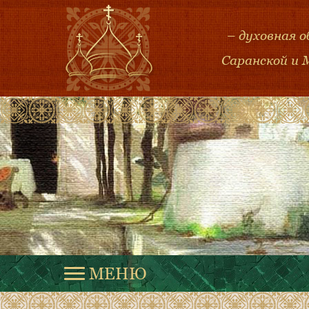
– духовная 
Саранской и 
МЕНЮ