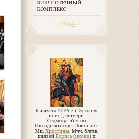
БИБЛИОТЕЧНЫЙ
КОМПЛЕКС
6 августа 2026 г. ( 24 июля
ст.ст.), четверг.
Седмица 10-я по
Пятидесятнице.
Поста нет.
Мц.
Христины
. Мчч. блгвв.
князей
Бориса
(
икона
) и