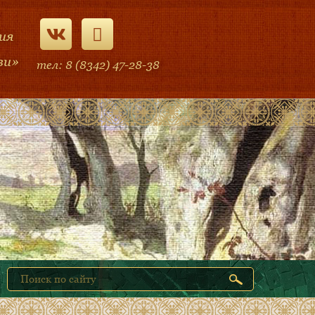
ия
ви»
тел: 8 (8342) 47-28-38