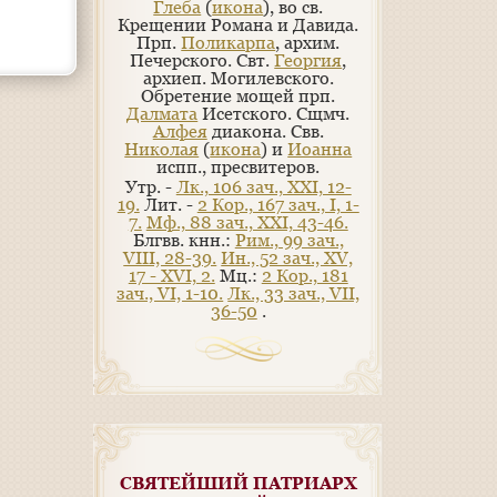
Глеба
(
икона
), во св.
Крещении Романа и Давида.
Прп.
Поликарпа
, архим.
Печерского. Свт.
Георгия
,
архиеп. Могилевского.
Обретение мощей прп.
Далмата
Исетского. Сщмч.
Алфея
диакона. Свв.
Николая
(
икона
) и
Иоанна
испп., пресвитеров.
Утр. -
Лк., 106 зач., XXI, 12-
19.
Лит. -
2 Кор., 167 зач., I, 1-
7.
Мф., 88 зач., XXI, 43-46.
Блгвв. кнн.:
Рим., 99 зач.,
VIII, 28-39.
Ин., 52 зач., XV,
17 - XVI, 2.
Мц.:
2 Кор., 181
зач., VI, 1-10.
Лк., 33 зач., VII,
36-50
.
СВЯТЕЙШИЙ ПАТРИАРХ