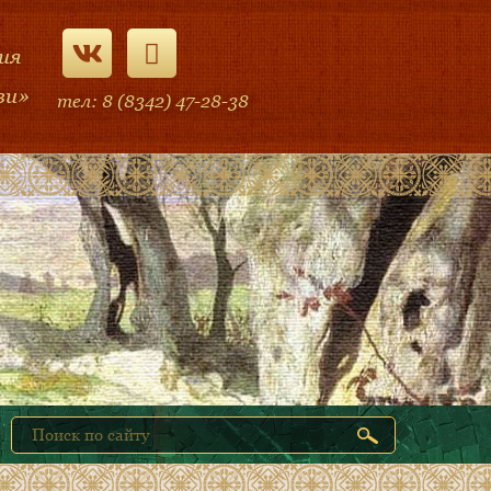
ия
ви»
тел: 8 (8342) 47-28-38