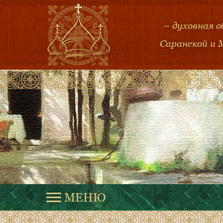
– духовная 
Саранской и 
МЕНЮ