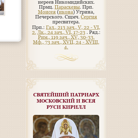
иереев Никомидийских.
Прмц.
Параскевы
. Прп.
Моисея
(
икона
) Угрина,
Печерского. Сщмч.
Сергия
пресвитера.
Прп.:
Гал., 213 зач., V, 22 - VI,
2.
Лк., 24 зач., VI, 17-23
. Ряд.:
Рим., 119 зач., XV, 30-33.
Мф., 73 зач., XVII, 24 - XVIII,
4.
СВЯТЕЙШИЙ ПАТРИАРХ
МОСКОВСКИЙ И ВСЕЯ
РУСИ КИРИЛЛ