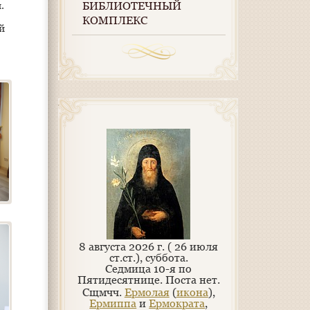
.
БИБЛИОТЕЧНЫЙ
КОМПЛЕКС
й
8 августа 2026 г. ( 26 июля
ст.ст.), суббота.
Седмица 10-я по
Пятидесятнице.
Поста нет.
Сщмчч.
Ермолая
(
икона
),
Ермиппа
и
Ермократа
,