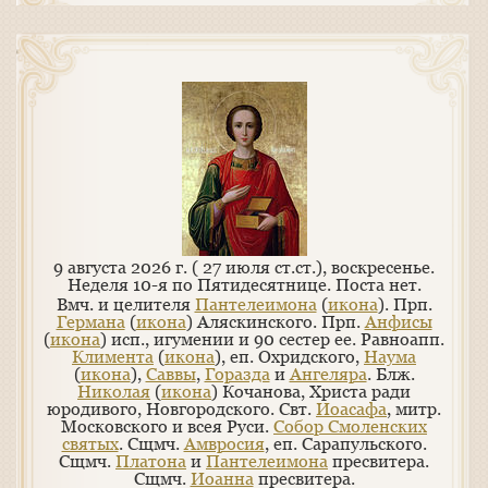
9 августа 2026 г. ( 27 июля ст.ст.), воскресенье.
Неделя 10-я по Пятидесятнице.
Поста нет.
Вмч. и целителя
Пантелеимона
(
икона
). Прп.
Германа
(
икона
) Аляскинского. Прп.
Анфисы
(
икона
) исп., игумении и 90 сестер ее. Равноапп.
Климента
(
икона
), еп. Охридского,
Наума
(
икона
),
Саввы
,
Горазда
и
Ангеляра
. Блж.
Николая
(
икона
) Кочанова, Христа ради
юродивого, Новгородского. Свт.
Иоасафа
, митр.
Московского и всея Руси.
Собор Смоленских
святых
. Сщмч.
Амвросия
, еп. Сарапульского.
Сщмч.
Платона
и
Пантелеимона
пресвитера.
Сщмч.
Иоанна
пресвитера.