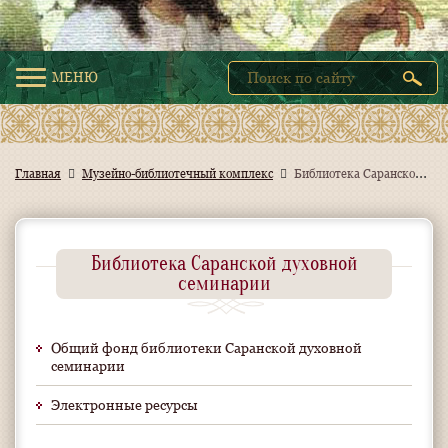
МЕНЮ
Б
иблиотека Саранской духовной семинарии
Главная
Музейно-библиотечный комплекс
Библиотека Саранской духовной
семинарии
Общий фонд библиотеки Саранской духовной
семинарии
Электронные ресурсы